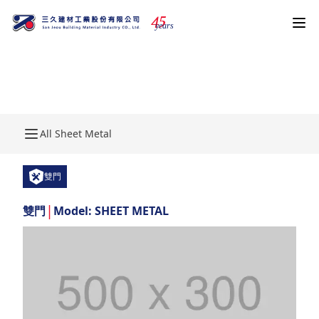
4
5
years
Sheet Metal
All Sheet Metal
雙門
|
雙門
Model: SHEET METAL