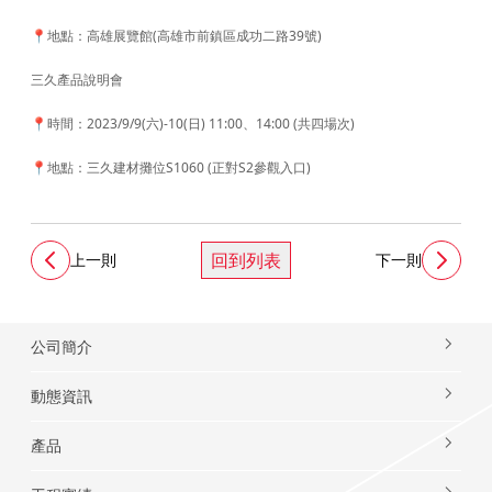
📍地點：高雄展覽館(高雄市前鎮區成功二路39號)
三久產品說明會
📍時間：2023/9/9(六)-10(日) 11:00、14:00 (共四場次)
📍地點：三久建材攤位S1060 (正對S2參觀入口)
回到列表
上一則
下一則
公司簡介
動態資訊
產品