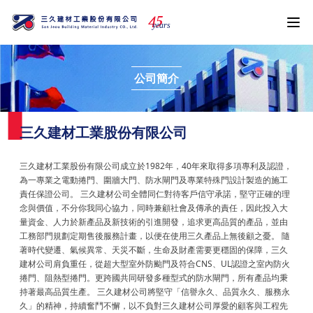
4
5
years
公司簡介
三久建材工業股份有限公司
三久建材工業股份有限公司成立於1982年，40年來取得多項專利及認證，
為一專業之電動捲門、圍牆大門、防水閘門及專業特殊門設計製造的施工
責任保證公司。 三久建材公司全體同仁對待客戶信守承諾，堅守正確的理
念與價值，不分你我同心協力，同時兼顧社會及傳承的責任，因此投入大
量資金、人力於新產品及新技術的引進開發，追求更高品質的產品，並由
工務部門規劃定期售後服務計畫，以便在使用三久產品上無後顧之憂。 隨
著時代變遷、氣候異常、天災不斷，生命及財產需要更穩固的保障，三久
建材公司肩負重任，從超大型室外防颱門及符合CNS、UL認證之室內防火
捲門、阻熱型捲門。更跨國共同研發多種型式的防水閘門，所有產品均秉
持著最高品質生產。 三久建材公司將堅守「信譽永久、品質永久、服務永
久」的精神，持續奮鬥不懈，以不負對三久建材公司厚愛的顧客與工程先