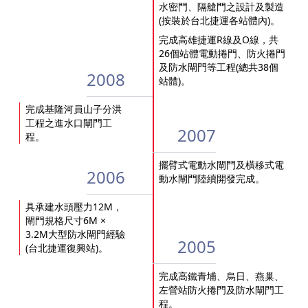
水密門、隔艙門之設計及製造
(按裝於台北捷運各站體內)。
完成高雄捷運R線及O線，共
26個站體電動捲門、防火捲門
及防水閘門等工程(總共38個
2008
站體)。
完成基隆河員山子分洪
工程之進水口閘門工
2007
程。
擺臂式電動水閘門及橫移式電
2006
動水閘門陸續開發完成。
具承建水頭壓力12M，
閘門規格尺寸6M ×
3.2M大型防水閘門經驗
2005
(台北捷運復興站)。
完成高鐵青埔、烏日、燕巢、
左營站防火捲門及防水閘門工
程。