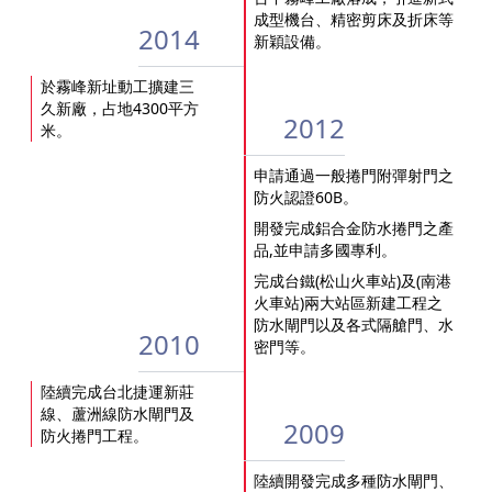
成型機台、精密剪床及折床等
2014
新穎設備。
於霧峰新址動工擴建三
久新廠，占地4300平方
2012
米。
申請通過一般捲門附彈射門之
防火認證60B。
開發完成鋁合金防水捲門之產
品,並申請多國專利。
完成台鐵(松山火車站)及(南港
火車站)兩大站區新建工程之
防水閘門以及各式隔艙門、水
2010
密門等。
陸續完成台北捷運新莊
線、蘆洲線防水閘門及
2009
防火捲門工程。
陸續開發完成多種防水閘門、