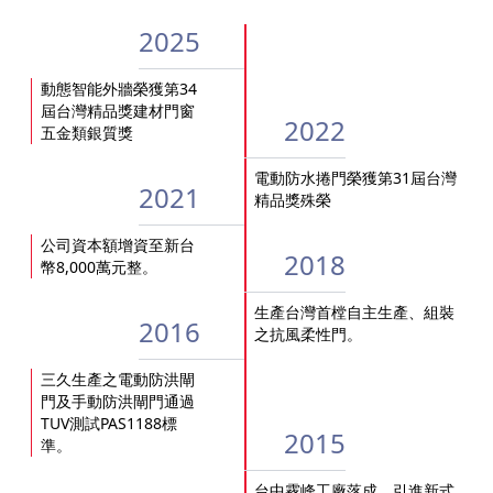
2025
動態智能外牆榮獲第34
屆台灣精品獎建材門窗
2022
五金類銀質獎
電動防水捲門榮獲第31屆台灣
2021
精品獎殊榮
公司資本額增資至新台
2018
幣8,000萬元整。
生產台灣首樘自主生產、組裝
2016
之抗風柔性門。
三久生產之電動防洪閘
門及手動防洪閘門通過
TUV測試PAS1188標
2015
準。
台中霧峰工廠落成，引進新式