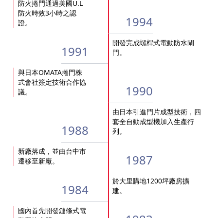
防火捲門通過美國U.L
防火時效3小時之認
1994
證。
開發完成螺桿式電動防水閘
1991
門。
與日本OMATA捲門株
式會社簽定技術合作協
1990
議。
由日本引進門片成型技術，四
套全自動成型機加入生產行
1988
列。
新廠落成，並由台中市
1987
遷移至新廠。
於大里購地1200坪廠房擴
1984
建。
國內首先開發鏈條式電